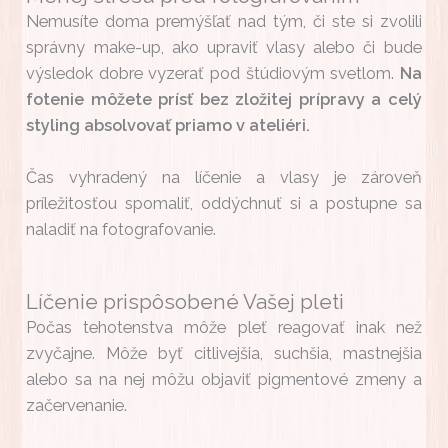
Nemusíte doma premýšľať nad tým, či ste si zvolili
správny make-up, ako upraviť vlasy alebo či bude
výsledok dobre vyzerať pod štúdiovým svetlom.
Na
fotenie môžete prísť bez zložitej prípravy a celý
styling absolvovať priamo v ateliéri.
Čas vyhradený na líčenie a vlasy je zároveň
príležitosťou spomaliť, oddýchnuť si a postupne sa
naladiť na fotografovanie.
Líčenie prispôsobené Vašej pleti
Počas tehotenstva môže pleť reagovať inak než
zvyčajne. Môže byť citlivejšia, suchšia, mastnejšia
alebo sa na nej môžu objaviť pigmentové zmeny a
začervenanie.