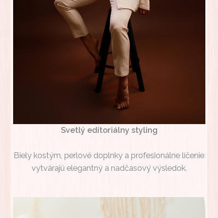
Svetlý editoriálny styling
Biely kostým, perlové doplnky a profesionálne líčenie
vytvárajú elegantný a nadčasový výsledok.