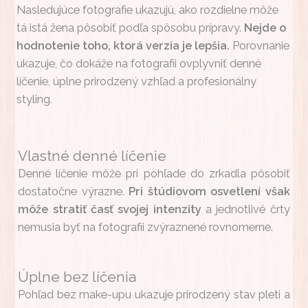
Nasledujúce fotografie ukazujú, ako rozdielne môže
tá istá žena pôsobiť podľa spôsobu prípravy.
Nejde o
hodnotenie toho, ktorá verzia je lepšia.
Porovnanie
ukazuje, čo dokáže na fotografii ovplyvniť denné
líčenie, úplne prirodzený vzhľad a profesionálny
styling.
Vlastné denné líčenie
Denné líčenie môže pri pohľade do zrkadla pôsobiť
dostatočne výrazne.
Pri štúdiovom osvetlení však
môže stratiť časť svojej intenzity
a jednotlivé črty
nemusia byť na fotografii zvýraznené rovnomerne.
Úplne bez líčenia
Pohľad bez make-upu ukazuje prirodzený stav pleti a