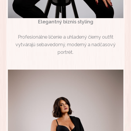
Elegantný biznis styling
Profesionálne líčenie a uhladený čierny outfit
vytvárajú sebavedomý, moderný a nadčasový
portrét.