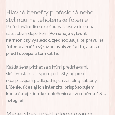
Hlavné benefity profesionálneho
stylingu na tehotenské fotenie
Profesionálne líčenie a úprava vlasov nie sú iba
estetickým doplnkom.
Pomáhajú vytvoriť
harmonický výsledok, zjednodušujú prípravu na
fotenie a môžu výrazne ovplyvniť aj to, ako sa
pred fotoaparátom cítite.
Každá žena prichádza s inými predstavami,
skúsenosťami aj typom pleti. Styling preto
nepripravujem podľa jednej univerzálnej šablóny.
Líčenie, účes aj ich intenzitu prispôsobujem
konkrétnej klientke, oblečeniu a zvolenému štýlu
fotografií.
Menej stresu pred fotografovaním