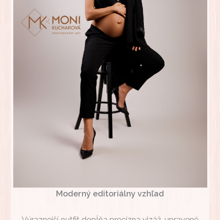
Moderný editoriálny vzhľad
Výraznejší outfit dopĺňa precízna vizáž, upravené