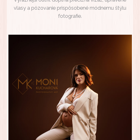
vlasy a pózovanie prispôsobené módnemu štýlu
fotografie.