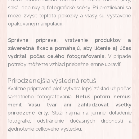
saká, doplnky aj fotografické scény. Pri prezliekaní sa
môže zvýšiť teplota pokožky a vlasy sú vystavené
opakovanej manipulácii.
Správna príprava, vrstvenie produktov a
záverečná fixácia pomáhajú, aby líčenie aj účes
vydržali počas celého fotografovania.
V prípade
potreby môžeme vzhľad priebežne jemne upraviť.
Prirodzenejšia výsledná retuš
Kvalitne pripravená pleť vytvára lepší základ už počas
samotného fotografovania.
Retuš potom nemusí
meniť Vašu tvár ani zahladzovať všetky
prirodzené črty.
Slúži najmä na jemné doladenie
fotografie, odstránenie dočasných drobností a
zjednotenie celkového výsledku.