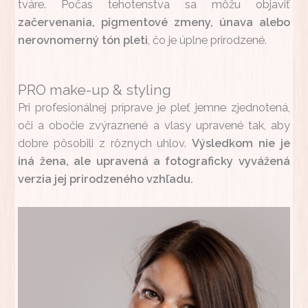
tváre. Počas tehotenstva sa môžu objaviť
začervenania, pigmentové zmeny, únava alebo
nerovnomerný tón pleti
, čo je úplne prirodzené.
PRO make-up & styling
Pri profesionálnej príprave je pleť jemne zjednotená,
oči a obočie zvýraznené a vlasy upravené tak, aby
dobre pôsobili z rôznych uhlov.
Výsledkom nie je
iná žena, ale upravená a fotograficky vyvážená
verzia jej prirodzeného vzhľadu.