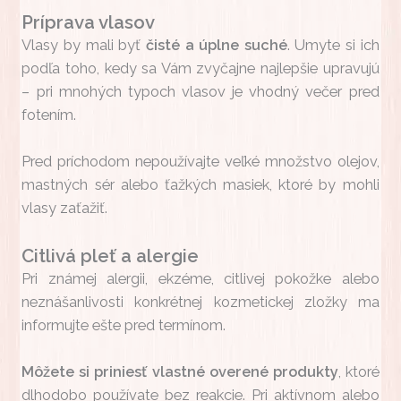
Príprava vlasov
Vlasy by mali byť
čisté a úplne suché
. Umyte si ich
podľa toho, kedy sa Vám zvyčajne najlepšie upravujú
– pri mnohých typoch vlasov je vhodný večer pred
fotením.
Pred príchodom nepoužívajte veľké množstvo olejov,
mastných sér alebo ťažkých masiek, ktoré by mohli
vlasy zaťažiť.
Citlivá pleť a alergie
Pri známej alergii, ekzéme, citlivej pokožke alebo
neznášanlivosti konkrétnej kozmetickej zložky ma
informujte ešte pred termínom.
Môžete si priniesť vlastné overené produkty
, ktoré
dlhodobo používate bez reakcie. Pri aktívnom alebo