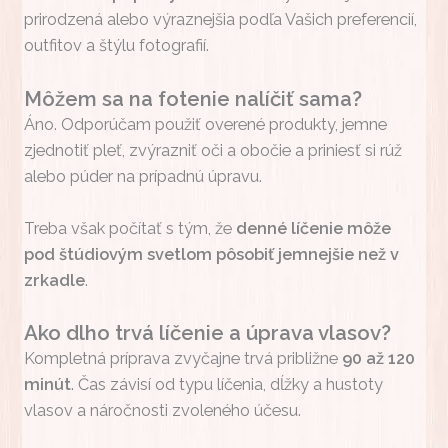
prirodzená alebo výraznejšia podľa Vašich preferencií,
outfitov a štýlu fotografií.
Môžem sa na fotenie nalíčiť sama?
Áno. Odporúčam použiť overené produkty, jemne
zjednotiť pleť, zvýrazniť oči a obočie a priniesť si rúž
alebo púder na prípadnú úpravu.
Treba však počítať s tým, že
denné líčenie môže
pod štúdiovým svetlom pôsobiť jemnejšie než v
zrkadle
.
Ako dlho trvá líčenie a úprava vlasov?
Kompletná príprava zvyčajne trvá približne
90 až 120
minút
. Čas závisí od typu líčenia, dĺžky a hustoty
vlasov a náročnosti zvoleného účesu.