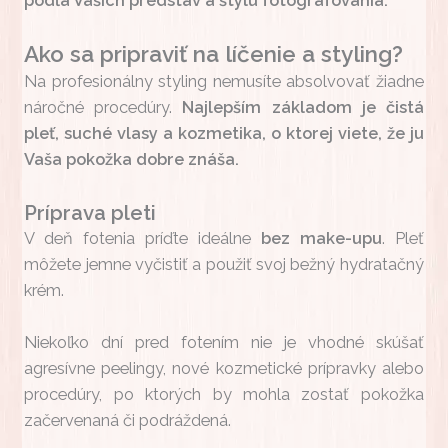
podľa Vašich predstáv a štýlu fotografovania.
Ako sa pripraviť na líčenie a styling?
Na profesionálny styling nemusíte absolvovať žiadne
náročné procedúry.
Najlepším základom je čistá
pleť, suché vlasy a kozmetika, o ktorej viete, že ju
Vaša pokožka dobre znáša.
Príprava pleti
V deň fotenia príďte ideálne
bez make-upu
. Pleť
môžete jemne vyčistiť a použiť svoj bežný hydratačný
krém.
Niekoľko dní pred fotením nie je vhodné skúšať
agresívne peelingy, nové kozmetické prípravky alebo
procedúry, po ktorých by mohla zostať pokožka
začervenaná či podráždená.