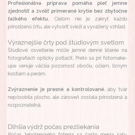
Profesionálna príprava pomáha pleť jemne
zjednotiť a zvoliť primerané krytie bez zbytočne
ťažkého efektu.
Cieľom nie je zakryť každú
prirodzenú črtu, ale vytvoriť svieži a vyvážený vzhľad.
Výraznejšie črty pod štúdiovým svetlom
Štúdiové osvetlenie môže jemné denné líčenie na
fotografiách opticky potlačiť. Preto sa pri fotomake-
upe venuje väčšia pozornosť obočiu, očiam, lícnym
kostiam a perám.
Zvýraznenie je presné a kontrolované
, aby tvár
nepôsobila plocho, ale zároveň zostala prirodzená a
rozpoznateľná.
Dlhšia výdrž počas prezliekania
Počas tehotenského fotenia sa často menia šaty,