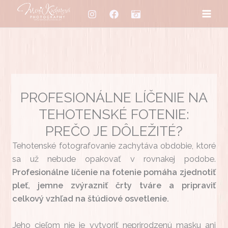
Preskočiť
na
obsah
PROFESIONÁLNE LÍČENIE NA
TEHOTENSKÉ FOTENIE:
PREČO JE DÔLEŽITÉ?
Tehotenské fotografovanie zachytáva obdobie, ktoré
sa už nebude opakovať v rovnakej podobe.
Profesionálne líčenie na fotenie pomáha zjednotiť
pleť, jemne zvýrazniť črty tváre a pripraviť
celkový vzhľad na štúdiové osvetlenie.
Jeho cieľom nie je vytvoriť neprirodzenú masku ani