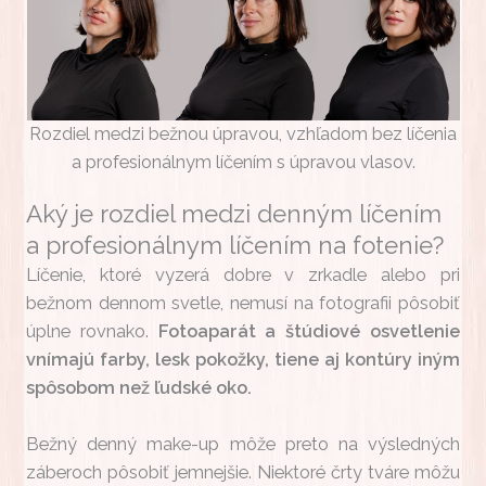
Rozdiel medzi bežnou úpravou, vzhľadom bez líčenia
a profesionálnym líčením s úpravou vlasov.
Aký je rozdiel medzi denným líčením
a profesionálnym líčením na fotenie?
Líčenie, ktoré vyzerá dobre v zrkadle alebo pri
bežnom dennom svetle, nemusí na fotografii pôsobiť
úplne rovnako.
Fotoaparát a štúdiové osvetlenie
vnímajú farby, lesk pokožky, tiene aj kontúry iným
spôsobom než ľudské oko.
Bežný denný make-up môže preto na výsledných
záberoch pôsobiť jemnejšie. Niektoré črty tváre môžu