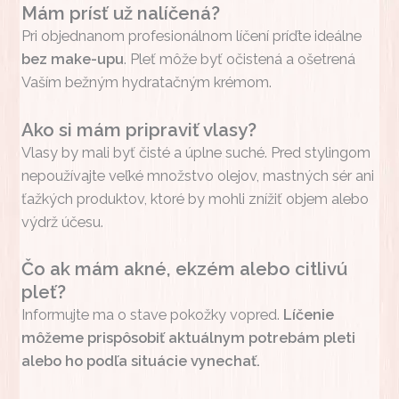
Mám prísť už nalíčená?
Pri objednanom profesionálnom líčení príďte ideálne
bez make-upu
. Pleť môže byť očistená a ošetrená
Vaším bežným hydratačným krémom.
Ako si mám pripraviť vlasy?
Vlasy by mali byť čisté a úplne suché. Pred stylingom
nepoužívajte veľké množstvo olejov, mastných sér ani
ťažkých produktov, ktoré by mohli znížiť objem alebo
výdrž účesu.
Čo ak mám akné, ekzém alebo citlivú
pleť?
Informujte ma o stave pokožky vopred.
Líčenie
môžeme prispôsobiť aktuálnym potrebám pleti
alebo ho podľa situácie vynechať.