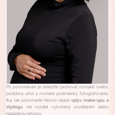
Pri porovnávaní je dôležité zachovať rovnaké svetlo,
podobný uhol a rovnaké podmienky fotografovania.
Iba tak porovnanie férovo ukáže
vplyv make-upu a
stylingu
, nie rozdiel vytvorený osvetlením alebo
následnou retušou.