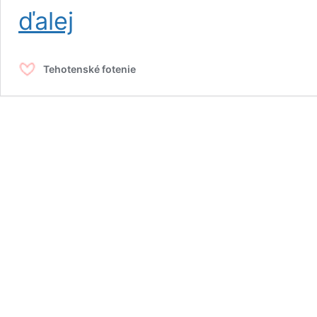
Tehotenské
ďalej
fotenie
v
Bratislave
Tehotenské fotenie
–
galéria